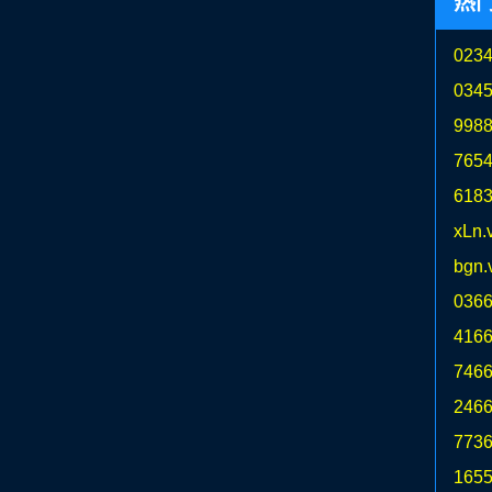
热
0234
0345
9988
7654
6183
xLn.
bgn.
0366
4166
7466
2466
7736
1655